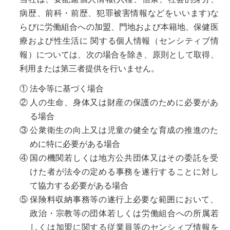
病歴、前科・前歴、犯罪被害情報などをいいます)な
らびに労働組合への加盟、門地および本籍地、保健医
療および性生活に 関する個人情報（センシティブ情
報）については、次の場合を除き、原則として取得、
利用または第三者提供を行いません。
①
法令等に基づく場合
②
人の生命、身体又は財産の保護のために必要があ
る場合
③
公衆衛生の向上又は児童の健全な育成の推進のた
めに特に必要がある場合
④
国の機関若しくは地方公共団体又はその委託を受
けた者が法令の定める事務を遂行することに対し
て協力する必要がある場合
⑤
保険料収納事務等の遂行上必要な範囲において、
政治・宗教等の団体若しくは労働組合への所属若
しくは加盟に関する従業員等のセンシィブ情報を